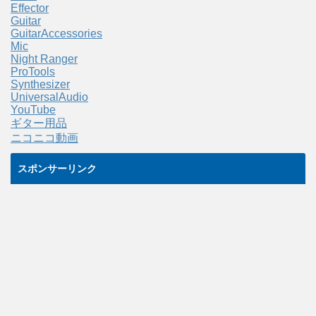
Effector
Guitar
GuitarAccessories
Mic
Night Ranger
ProTools
Synthesizer
UniversalAudio
YouTube
ギター用品
ニコニコ動画
スポンサーリンク