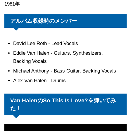
1981年
アルバム収録時のメンバー
David Lee Roth - Lead Vocals
Eddie Van Halen - Guitars, Synthesizers,
Backing Vocals
Michael Anthony - Bass Guitar, Backing Vocals
Alex Van Halen - Drums
Van HalenのSo This Is Love?を弾いてみ
た！