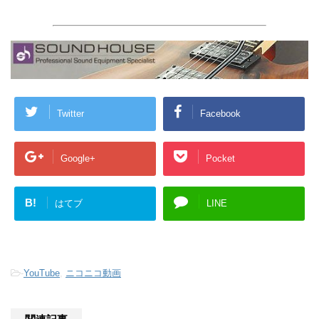
Twitter
Facebook
Google+
Pocket
B!
はてブ
LINE
-
YouTube
,
ニコニコ動画