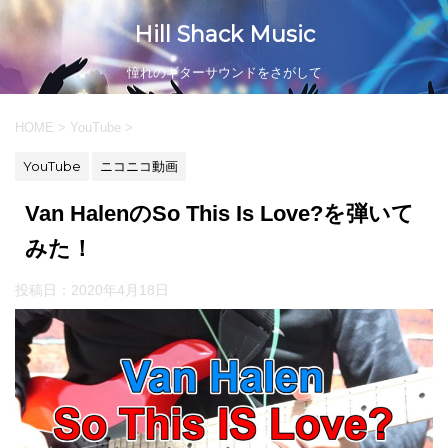
Hill Shack Music
憧れのギターサウンドをさがして
HOME
>
YouTube
>
YouTube
ニコニコ動画
Van HalenのSo This Is Love?を弾いて
みた！
投稿日：
2020年4月18日