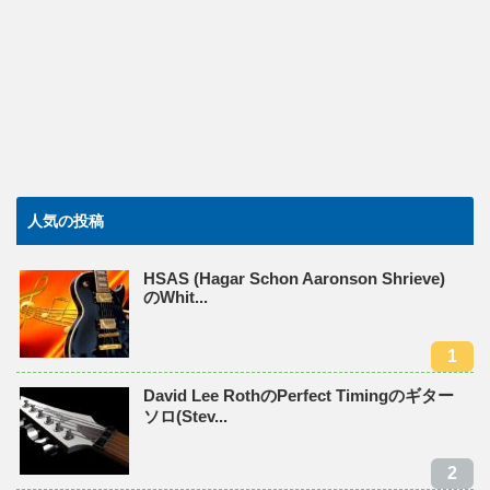
人気の投稿
HSAS (Hagar Schon Aaronson Shrieve)
のWhit...
David Lee RothのPerfect Timingのギター
ソロ(Stev...