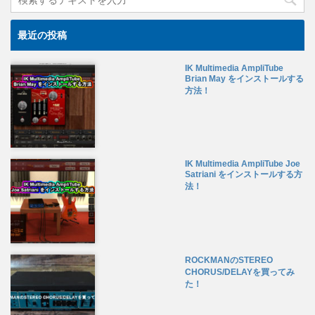
最近の投稿
IK Multimedia AmpliTube
Brian May をインストールする
方法！
IK Multimedia AmpliTube Joe
Satriani をインストールする方
法！
ROCKMANのSTEREO
CHORUS/DELAYを買ってみ
た！