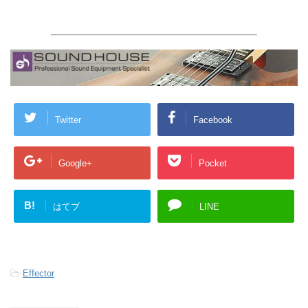
Twitter
Facebook
Google+
Pocket
B!
はてブ
LINE
-
Effector