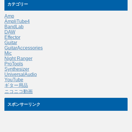
カテゴリー
Amp
AmpliTube4
BandLab
DAW
Effector
Guitar
GuitarAccessories
Mic
Night Ranger
ProTools
Synthesizer
UniversalAudio
YouTube
ギター用品
ニコニコ動画
スポンサーリンク