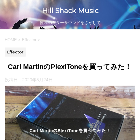
Hill Shack Music
憧れのギターサウンドをさがして
HOME
>
Effector
>
Effector
Carl MartinのPlexiToneを買ってみた！
投稿日：
2020年5月24日