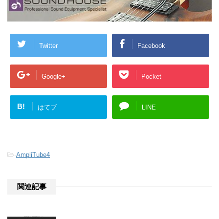
Twitter
Facebook
Google+
Pocket
B!
はてブ
LINE
-
AmpliTube4
関連記事