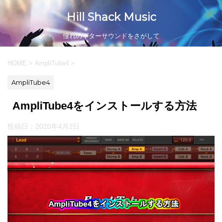
Hill Shack Music
憧れのギターサウンドをさがして
HOME
>
AmpliTube4
>
AmpliTube4
AmpliTube4をインストールする方法
投稿日：
2020年4月2日