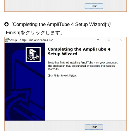
[Completing the AmpliTube 4 Setup Wizard]で
[Finish]をクリックします。